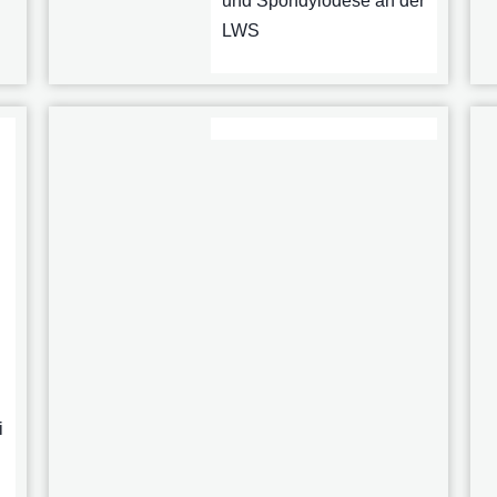
und Spondylodese an der
LWS
i