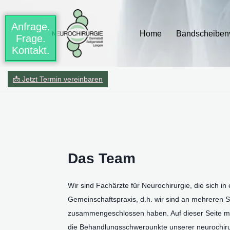
Anfrage.
Zum
Home
Bandscheibenv
Frage.
Inhalt
Kontakt.
springen
📩 Jetzt Termin vereinbaren
Das Team
Wir sind Fachärzte für Neurochirurgie, die sich in
Gemeinschaftspraxis, d.h. wir sind an mehreren St
zusammengeschlossen haben. Auf dieser Seite mö
die Behandlungsschwerpunkte unserer neurochirurg