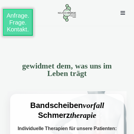
Anfrage.
Zum
Frage.
Inhalt
Kontakt.
springen
gewidmet dem, was uns im
Leben trägt
Bandscheiben
vorfall
Schmerz
therapie
Individuelle Therapien für unsere Patienten: